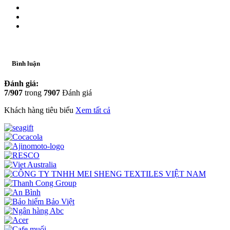
Bình luận
Đánh giá:
7
/
907
trong
7907
Đánh giá
Khách hàng tiêu biểu
Xem tất cả