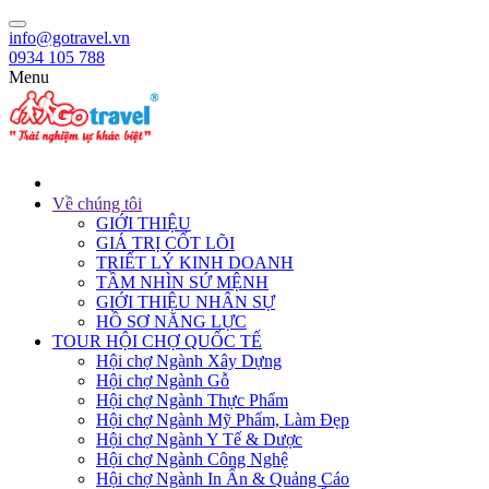
info@gotravel.vn
0934 105 788
Menu
Về chúng tôi
GIỚI THIỆU
GIÁ TRỊ CỐT LÕI
TRIẾT LÝ KINH DOANH
TẦM NHÌN SỨ MỆNH
GIỚI THIỆU NHÂN SỰ
HỒ SƠ NĂNG LỰC
TOUR HỘI CHỢ QUỐC TẾ
Hội chợ Ngành Xây Dựng
Hội chợ Ngành Gỗ
Hội chợ Ngành Thực Phẩm
Hội chợ Ngành Mỹ Phẩm, Làm Đẹp
Hội chợ Ngành Y Tế & Dược
Hội chợ Ngành Công Nghệ
Hội chợ Ngành In Ấn & Quảng Cáo