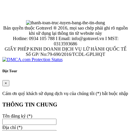
Bản quyền thuộc Gotravel ® 2016, mọi sao chép phải ghi rõ nguồn
khi sử dụng lại thông tin từ website này
Hotline: 0934 105 788 I Email: info@gotravel.vn I MST:
0313593686
GIẤY PHÉP KINH DOANH DỊCH VỤ LỮ HÀNH QUỐC TẾ
Số GP/ No:79-690/2016/TCDL-GPLHQT
Đặt Tour
×
Cám ơn quý khách sử dụng dịch vụ của chúng tôi (*) bắt buộc nhập
THÔNG TIN CHUNG
Tên đăng ký (*)
Địa chỉ (*)