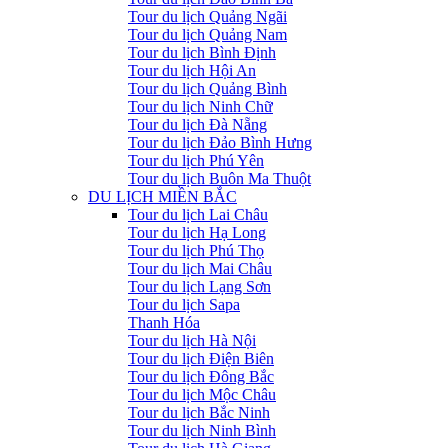
Tour du lịch Quảng Ngãi
Tour du lịch Quảng Nam
Tour du lịch Bình Định
Tour du lịch Hội An
Tour du lịch Quảng Bình
Tour du lịch Ninh Chữ
Tour du lịch Đà Nẵng
Tour du lịch Đảo Bình Hưng
Tour du lịch Phú Yên
Tour du lịch Buôn Ma Thuột
DU LỊCH MIỀN BẮC
Tour du lịch Lai Châu
Tour du lịch Hạ Long
Tour du lịch Phú Thọ
Tour du lịch Mai Châu
Tour du lịch Lạng Sơn
Tour du lịch Sapa
Thanh Hóa
Tour du lịch Hà Nội
Tour du lịch Điện Biên
Tour du lịch Đông Bắc
Tour du lịch Mộc Châu
Tour du lịch Bắc Ninh
Tour du lịch Ninh Bình