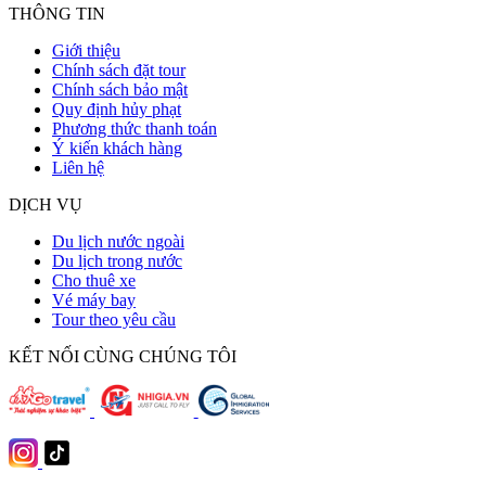
THÔNG TIN
Giới thiệu
Chính sách đặt tour
Chính sách bảo mật
Quy định hủy phạt
Phương thức thanh toán
Ý kiến khách hàng
Liên hệ
DỊCH VỤ
Du lịch nước ngoài
Du lịch trong nước
Cho thuê xe
Vé máy bay
Tour theo yêu cầu
KẾT NỐI CÙNG CHÚNG TÔI