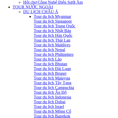
Hội chợ Công Nghệ Điện Sưởi Ấm
TOUR NƯỚC NGOÀI
DU LỊCH CHÂU Á
Tour du lịch Myanmar
Tour du lịch Singapore
Tour du lịch Trung Quốc
Tour du lịch Nhật Bản
Tour du lịch Hàn Quốc
Tour du lịch Thái Lan
Tour du lịch Maldives
Tour du lịch Nepal
Tour du lịch Philippines
Tour du lịch Lào
Tour du lịch Bhutan
Tour du lịch Đài Loan
Tour du lịch Brunei
Tour du lịch Malaysia
Tour du lịch Tây Tạng
Tour du lịch Campuchia
Tour du lịch Ấn Độ
Tour du lịch Indonesia
Tour du lịch Dubai
Tour du lịch Israel
Tour du lịch Mông Cổ
Tour du lịch Bangkok