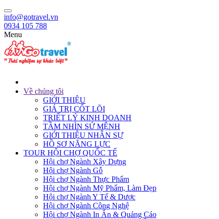
info@gotravel.vn
0934 105 788
Menu
Về chúng tôi
GIỚI THIỆU
GIÁ TRỊ CỐT LÕI
TRIẾT LÝ KINH DOANH
TẦM NHÌN SỨ MỆNH
GIỚI THIỆU NHÂN SỰ
HỒ SƠ NĂNG LỰC
TOUR HỘI CHỢ QUỐC TẾ
Hội chợ Ngành Xây Dựng
Hội chợ Ngành Gỗ
Hội chợ Ngành Thực Phẩm
Hội chợ Ngành Mỹ Phẩm, Làm Đẹp
Hội chợ Ngành Y Tế & Dược
Hội chợ Ngành Công Nghệ
Hội chợ Ngành In Ấn & Quảng Cáo