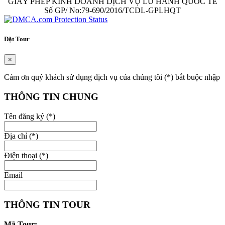
GIẤY PHÉP KINH DOANH DỊCH VỤ LỮ HÀNH QUỐC TẾ
Số GP/ No:79-690/2016/TCDL-GPLHQT
Đặt Tour
×
Cám ơn quý khách sử dụng dịch vụ của chúng tôi (*) bắt buộc nhập
THÔNG TIN CHUNG
Tên đăng ký (*)
Địa chỉ (*)
Điện thoại (*)
Email
THÔNG TIN TOUR
Mã Tour: