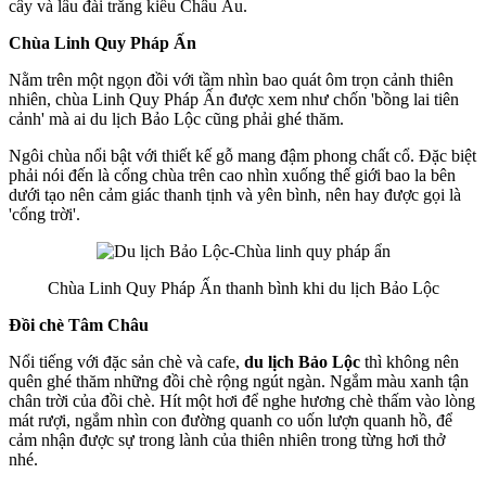
cây và lâu đài trắng kiểu Châu Âu.
Chùa Linh Quy Pháp Ấn
Nằm trên một ngọn đồi với tầm nhìn bao quát ôm trọn cảnh thiên
nhiên, chùa Linh Quy Pháp Ấn được xem như chốn 'bồng lai tiên
cảnh' mà ai du lịch Bảo Lộc cũng phải ghé thăm.
Ngôi chùa nổi bật với thiết kế gỗ mang đậm phong chất cổ. Đặc biệt
phải nói đến là cổng chùa trên cao nhìn xuống thế giới bao la bên
dưới tạo nên cảm giác thanh tịnh và yên bình, nên hay được gọi là
'cổng trời'.
Chùa Linh Quy Pháp Ấn thanh bình khi du lịch Bảo Lộc
Đồi chè Tâm Châu
Nổi tiếng với đặc sản chè và cafe,
du lịch Bảo Lộc
thì không nên
quên ghé thăm những đồi chè rộng ngút ngàn. Ngắm màu xanh tận
chân trời của đồi chè. Hít một hơi để nghe hương chè thấm vào lòng
mát rượi, ngắm nhìn con đường quanh co uốn lượn quanh hồ, để
cảm nhận được sự trong lành của thiên nhiên trong từng hơi thở
nhé.