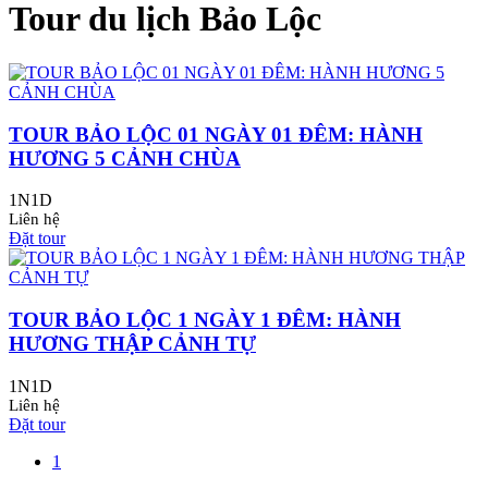
Tour du lịch Bảo Lộc
TOUR BẢO LỘC 01 NGÀY 01 ĐÊM: HÀNH
HƯƠNG 5 CẢNH CHÙA
1N1D
Liên hệ
Đặt tour
TOUR BẢO LỘC 1 NGÀY 1 ĐÊM: HÀNH
HƯƠNG THẬP CẢNH TỰ
1N1D
Liên hệ
Đặt tour
1