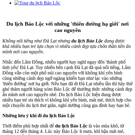
Du lịch Bảo Lộc với những 'thiên đường hạ giới' nơi
cao nguyên
Không nổi tiếng như Đà Lạt nhưng
du lịch Bảo Lộc
đang được
khá nhiều bạn trẻ lựa chọn vì nhiều cảnh đẹp tựa chốn thần tiên ẩn
mình nơi cao nguyên.
Nhắc đến Lâm Đồng, nhiều người hay nghĩ ngay đến 'thành phố
tình yêu' Đà Lạt. Tuy nhiên bên cạnh Đà Lạt đã quá nổi tiếng, Lâm
Đồng vẫn còn một phố núi cao nguyên với không khí yên bình
cùng những cảnh đẹp ngỡ ngàng khiến bạn như lạc vào những
'thiên đường' nơi hạ giới. Nếu bạn đã đi Đà Lạt nhiều lần thì hãy thử
ghé thăm người hàng xóm Bảo Lộc để thưởng thức những cảnh đẹp
ẩn mình nơi cao nguyên nhé. Du lịch Bảo Lộc hiện đang được
nhiều bạn trẻ ưa thích vì không khí yên bình, mát mẻ, thích hợp cho
một chuyến du lịch thư giãn, nghỉ dưỡng cùng gia đình hay bạn bè.
Những lưu ý khi đi du lịch Bảo Lộc
Thời điểm phù hợp nhất để
du lịch Bảo Lộc
là vào mùa khô, từ
tháng 12 đến tháng 4. Lúc này Bảo Lộc ít mưa, khí hậu mát mẻ,