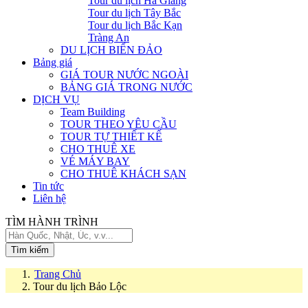
Tour du lịch Hà Giang
Tour du lịch Tây Bắc
Tour du lịch Bắc Kạn
Tràng An
DU LỊCH BIỂN ĐẢO
Bảng giá
GIÁ TOUR NƯỚC NGOÀI
BẢNG GIÁ TRONG NƯỚC
DỊCH VỤ
Team Building
TOUR THEO YÊU CẦU
TOUR TỰ THIẾT KẾ
CHO THUÊ XE
VÉ MÁY BAY
CHO THUÊ KHÁCH SẠN
Tin tức
Liên hệ
TÌM HÀNH TRÌNH
Tìm kiếm
Trang Chủ
Tour du lịch Bảo Lộc