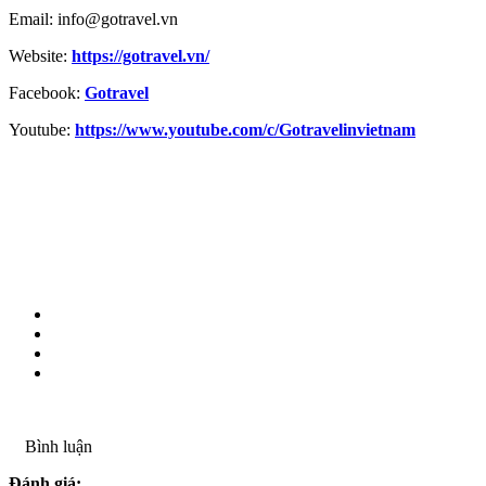
Email: info@gotravel.vn
Website:
https://gotravel.vn/
Facebook:
Gotravel
Youtube:
https://www.youtube.com/c/Gotravelinvietnam
Bình luận
Đánh giá: