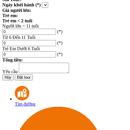
Ngày khởi hành (*)
Giá người lớn:
Trẻ em:
Trẻ em < 2 tuổi
Người lớn > 11 tuổi
(*)
Từ 6 Đến 11 Tuổi
(*)
Trẻ Em Dưới 6 Tuổi
(*)
Tổng tiền:
Yêu cầu
Hủy
Đặt tour
Tìm đường