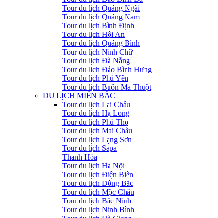
Tour du lịch Quảng Ngãi
Tour du lịch Quảng Nam
Tour du lịch Bình Định
Tour du lịch Hội An
Tour du lịch Quảng Bình
Tour du lịch Ninh Chữ
Tour du lịch Đà Nẵng
Tour du lịch Đảo Bình Hưng
Tour du lịch Phú Yên
Tour du lịch Buôn Ma Thuột
DU LỊCH MIỀN BẮC
Tour du lịch Lai Châu
Tour du lịch Hạ Long
Tour du lịch Phú Thọ
Tour du lịch Mai Châu
Tour du lịch Lạng Sơn
Tour du lịch Sapa
Thanh Hóa
Tour du lịch Hà Nội
Tour du lịch Điện Biên
Tour du lịch Đông Bắc
Tour du lịch Mộc Châu
Tour du lịch Bắc Ninh
Tour du lịch Ninh Bình