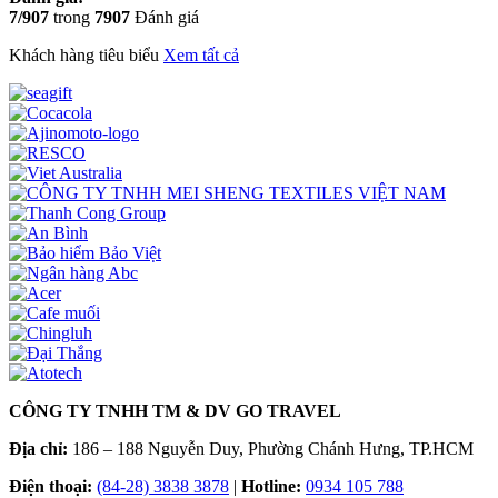
7
/
907
trong
7907
Đánh giá
Khách hàng tiêu biểu
Xem tất cả
CÔNG TY TNHH TM & DV GO TRAVEL
Địa chỉ:
186 – 188 Nguyễn Duy, Phường Chánh Hưng, TP.HCM
Điện thoại:
(84-28) 3838 3878
|
Hotline:
0934 105 788