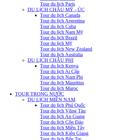
Tour du lịch Paris
DU LỊCH CHÂU MỸ - ÚC
Tour du lịch Canada
Tour du lịch Argentina
Tour du lịch Cuba
Tour du lịch Nam Mỹ
Tour du lịch Brazil
Tour du lịch Mỹ
Tour du lịch New Zealand
Tour du lịch Australia
DU LỊCH CHÂU PHI
Tour du lịch Kenya
Tour du lịch Ai Cập
Tour du lịch Nam Phi
Tour du lịch Mauritius
Tour du lịch Maroc
TOUR TRONG NƯỚC
DU LỊCH MIỀN NAM
Tour du lịch Phú Quốc
Tour du lịch Vũng Tàu
Tour du lịch An Giang
Tour du lịch Côn Đảo
Tour du lịch Miền Tây
Tour du lịch Kiên Giang
Tour du lịch Bến Tre