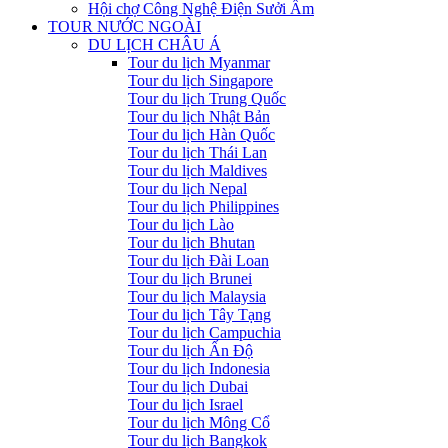
Hội chợ Công Nghệ Điện Sưởi Ấm
TOUR NƯỚC NGOÀI
DU LỊCH CHÂU Á
Tour du lịch Myanmar
Tour du lịch Singapore
Tour du lịch Trung Quốc
Tour du lịch Nhật Bản
Tour du lịch Hàn Quốc
Tour du lịch Thái Lan
Tour du lịch Maldives
Tour du lịch Nepal
Tour du lịch Philippines
Tour du lịch Lào
Tour du lịch Bhutan
Tour du lịch Đài Loan
Tour du lịch Brunei
Tour du lịch Malaysia
Tour du lịch Tây Tạng
Tour du lịch Campuchia
Tour du lịch Ấn Độ
Tour du lịch Indonesia
Tour du lịch Dubai
Tour du lịch Israel
Tour du lịch Mông Cổ
Tour du lịch Bangkok