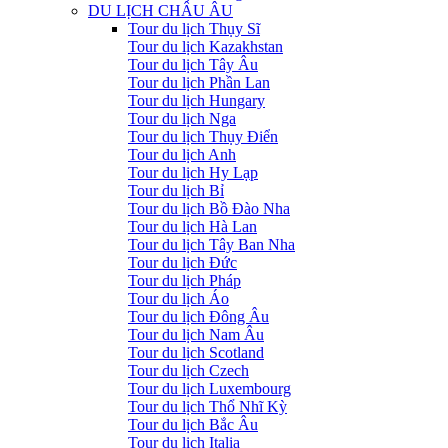
DU LỊCH CHÂU ÂU
Tour du lịch Thụy Sĩ
Tour du lịch Kazakhstan
Tour du lịch Tây Âu
Tour du lịch Phần Lan
Tour du lịch Hungary
Tour du lịch Nga
Tour du lịch Thụy Điển
Tour du lịch Anh
Tour du lịch Hy Lạp
Tour du lịch Bỉ
Tour du lịch Bồ Đào Nha
Tour du lịch Hà Lan
Tour du lịch Tây Ban Nha
Tour du lịch Đức
Tour du lịch Pháp
Tour du lịch Áo
Tour du lịch Đông Âu
Tour du lịch Nam Âu
Tour du lịch Scotland
Tour du lịch Czech
Tour du lịch Luxembourg
Tour du lịch Thổ Nhĩ Kỳ
Tour du lịch Bắc Âu
Tour du lịch Italia