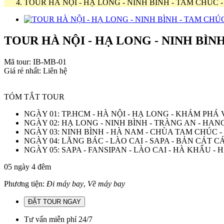
TOUR HÀ NỘI - HẠ LONG - NINH BÌNH - TAM CHÚC -
TOUR HÀ NỘI - HẠ LONG - NINH BÌNH
Mã tour:
IB-MB-01
Giá rẻ nhất:
Liên hệ
TÓM TẮT TOUR
NGÀY 01: TP.HCM - HÀ NỘI - HẠ LONG - KHÁM PHÁ
NGÀY 02: HẠ LONG - NINH BÌNH - TRÀNG AN - HA
NGÀY 03: NINH BÌNH - HÀ NAM - CHÙA TAM CHÚC -
NGÀY 04: LĂNG BÁC - LÀO CAI - SAPA - BẢN CÁT C
NGÀY 05: SAPA - FANSIPAN - LÀO CAI - HÀ KHẨU - H
05 ngày 4 đêm
Phương tiện:
Đi máy bay
,
Về máy bay
ĐẶT TOUR NGAY
Tư vấn miễn phí 24/7