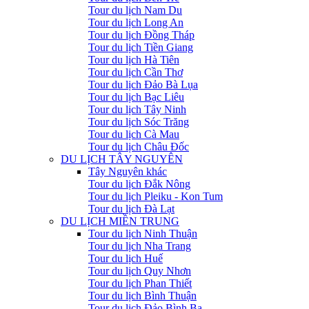
Tour du lịch Nam Du
Tour du lịch Long An
Tour du lịch Đồng Tháp
Tour du lịch Tiền Giang
Tour du lịch Hà Tiên
Tour du lịch Cần Thơ
Tour du lịch Đảo Bà Lụa
Tour du lịch Bạc Liêu
Tour du lịch Tây Ninh
Tour du lịch Sóc Trăng
Tour du lịch Cà Mau
Tour du lịch Châu Đốc
DU LỊCH TÂY NGUYÊN
Tây Nguyên khác
Tour du lịch Đắk Nông
Tour du lịch Pleiku - Kon Tum
Tour du lịch Đà Lạt
DU LỊCH MIỀN TRUNG
Tour du lịch Ninh Thuận
Tour du lịch Nha Trang
Tour du lịch Huế
Tour du lịch Quy Nhơn
Tour du lịch Phan Thiết
Tour du lịch Bình Thuận
Tour du lịch Đảo Bình Ba