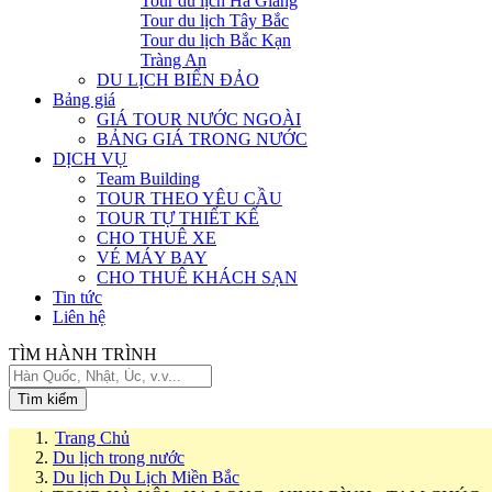
Tour du lịch Hà Giang
Tour du lịch Tây Bắc
Tour du lịch Bắc Kạn
Tràng An
DU LỊCH BIỂN ĐẢO
Bảng giá
GIÁ TOUR NƯỚC NGOÀI
BẢNG GIÁ TRONG NƯỚC
DỊCH VỤ
Team Building
TOUR THEO YÊU CẦU
TOUR TỰ THIẾT KẾ
CHO THUÊ XE
VÉ MÁY BAY
CHO THUÊ KHÁCH SẠN
Tin tức
Liên hệ
TÌM HÀNH TRÌNH
Tìm kiếm
Trang Chủ
Du lịch trong nước
Du lịch Du Lịch Miền Bắc