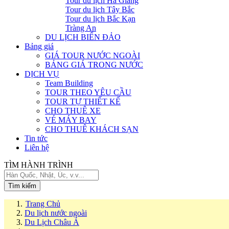
Tour du lịch Hà Giang
Tour du lịch Tây Bắc
Tour du lịch Bắc Kạn
Tràng An
DU LỊCH BIỂN ĐẢO
Bảng giá
GIÁ TOUR NƯỚC NGOÀI
BẢNG GIÁ TRONG NƯỚC
DỊCH VỤ
Team Building
TOUR THEO YÊU CẦU
TOUR TỰ THIẾT KẾ
CHO THUÊ XE
VÉ MÁY BAY
CHO THUÊ KHÁCH SẠN
Tin tức
Liên hệ
TÌM HÀNH TRÌNH
Tìm kiếm
Trang Chủ
Du lịch nước ngoài
Du Lịch Châu Á