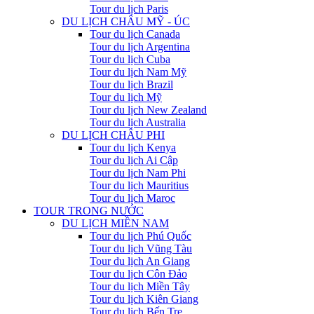
Tour du lịch Paris
DU LỊCH CHÂU MỸ - ÚC
Tour du lịch Canada
Tour du lịch Argentina
Tour du lịch Cuba
Tour du lịch Nam Mỹ
Tour du lịch Brazil
Tour du lịch Mỹ
Tour du lịch New Zealand
Tour du lịch Australia
DU LỊCH CHÂU PHI
Tour du lịch Kenya
Tour du lịch Ai Cập
Tour du lịch Nam Phi
Tour du lịch Mauritius
Tour du lịch Maroc
TOUR TRONG NƯỚC
DU LỊCH MIỀN NAM
Tour du lịch Phú Quốc
Tour du lịch Vũng Tàu
Tour du lịch An Giang
Tour du lịch Côn Đảo
Tour du lịch Miền Tây
Tour du lịch Kiên Giang
Tour du lịch Bến Tre